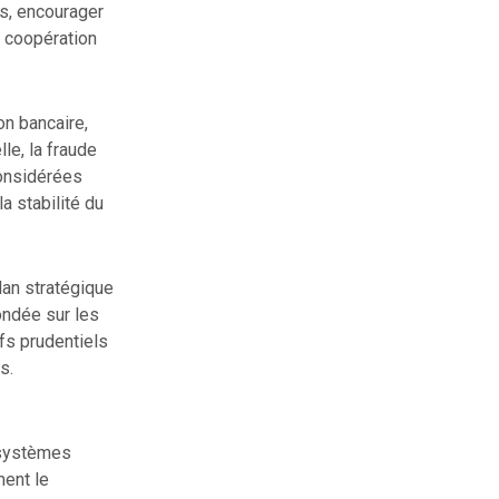
es, encourager
a coopération
on bancaire,
lle, la fraude
considérées
a stabilité du
lan stratégique
ondée sur les
fs prudentiels
s.
 systèmes
ment le