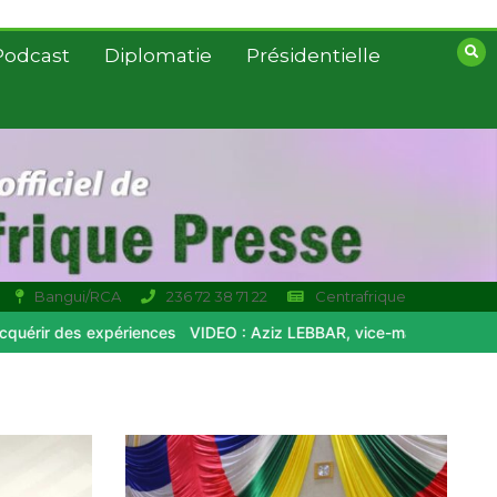
Podcast
Diplomatie
Présidentielle
Bangui/RCA
236 72 38 71 22
Centrafrique
iences
VIDEO : Aziz LEBBAR, vice-maitre de Fes : les liens Sino-Mar