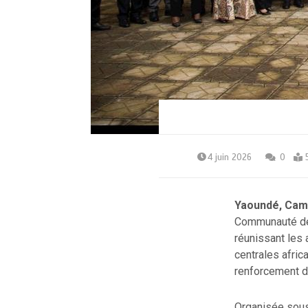
4 juin 2026
0
Yaoundé, Came
Communauté des
réunissant les 
centrales afric
renforcement de
Organisée sous