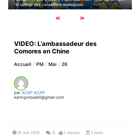
le collège des conseillers municipaux
VIDEO: L’ambassadeur des
Comores en Chine
Accueil
PM
Mai
26
par
ACAP ACAP
karlngrebada1@gmail.com
26 mai 2026
0
1 minute
1 mois