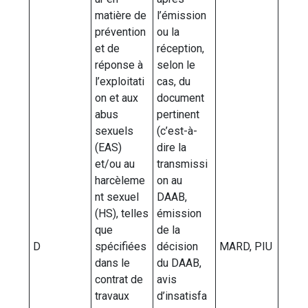
matière de
l’émission
prévention
ou la
et de
réception,
réponse à
selon le
l’exploitati
cas, du
on et aux
document
abus
pertinent
sexuels
(c’est-à-
(EAS)
dire la
et/ou au
transmissi
harcèleme
on au
nt sexuel
DAAB,
(HS), telles
émission
que
de la
D
spécifiées
décision
MARD, PIU
dans le
du DAAB,
contrat de
avis
travaux
d’insatisfa