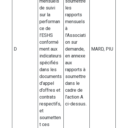
mensuels
soumettre
de suivi
les
sur la
rapports
performan
mensuels
ce de
à
l’ESHS
l’Associati
conformé
on sur
D
ment aux
demande,
MARD, PIU
indicateurs
en annexe
spécifiés
aux
dans les
rapports à
documents
soumettre
d’appel
dans le
d’offres et
cadre de
contrats
l’action A
respectifs,
ci-dessus
.
et
soumetten
t ces