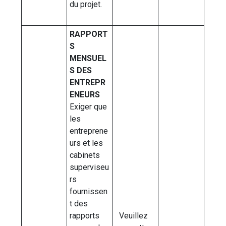
du projet.
RAPPORT
S
MENSUEL
S DES
ENTREPR
ENEURS
Exiger que
les
entreprene
urs et les
cabinets
superviseu
rs
fournissen
t des
rapports
Veuillez