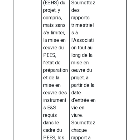
(ESHS) du
Soumettez
projet, y
des
compris,
rapports
mais sans
trimestriel
s’y limiter,
s à
la mise en
l’Associati
œuvre du
on tout au
PEES,
long de la
l’état de
mise en
préparation
œuvre du
et de la
projet, à
mise en
partir de la
œuvre des
date
instrument
d’entrée en
s E&S
vie en
requis
viure.
dans le
Soumettez
cadre du
chaque
PEES, les
rapport à