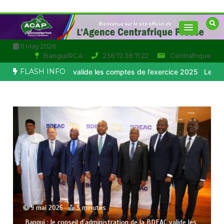
Aller
au
contenu
11 May 2026
Bangui/RCA
236 72 38 71 22
Centrafrique
FLASH INFO
AC valide les comptes de l’exercice 2025
Le Directeur Général de la
6 mai 2026
2 minutes
Le Directeur Général de la douane centrafricaine alerte sur