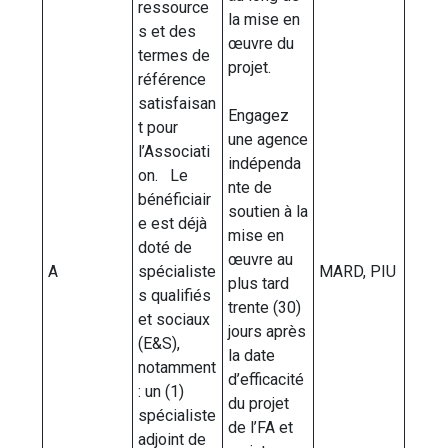
ressource
la mise en
s et des
œuvre du
termes de
projet.
référence
satisfaisan
Engagez
t pour
une agence
l’Associati
indépenda
on. Le
nte de
bénéficiair
soutien à la
e est déjà
mise en
doté de
œuvre au
A
spécialiste
MARD, PIU
plus tard
s qualifiés
trente (30)
et sociaux
jours après
(E&S),
la date
notamment
d’efficacité
: un (1)
du projet
spécialiste
de l’FA et
adjoint de