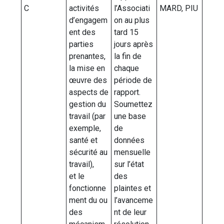
C
activités
l’Associati
MARD, PIU
d’engagem
on au plus
ent des
tard 15
parties
jours après
prenantes,
la fin de
la mise en
chaque
œuvre des
période de
aspects de
rapport.
gestion du
Soumettez
travail (par
une base
exemple,
de
santé et
données
sécurité au
mensuelle
travail),
sur l’état
et le
des
fonctionne
plaintes et
ment du ou
l’avanceme
des
nt de leur