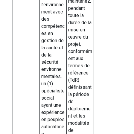
maintenez,
l’environne
pendant
ment avec
toute la
des
durée de la
compétenc
mise en
es en
œuvre du
gestion de
projet,
la santé et
conformém
de la
ent aux
sécurité
termes de
environne
référence
mentales,
(TdR)
un (1)
définissant
spécialiste
la période
social
de
ayant une
déploieme
expérience
nt et les
en peuples
modalités
autochtone
de
s,