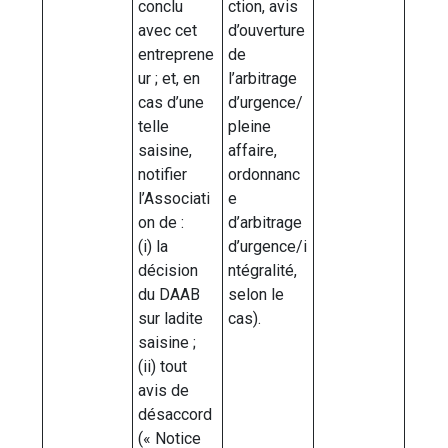
conclu
ction, avis
avec cet
d’ouverture
entreprene
de
ur ; et, en
l’arbitrage
cas d’une
d’urgence/
telle
pleine
saisine,
affaire,
notifier
ordonnanc
l’Associati
e
on de :
d’arbitrage
(i) la
d’urgence/i
décision
ntégralité,
du DAAB
selon le
sur ladite
cas).
saisine ;
(ii) tout
avis de
désaccord
(« Notice