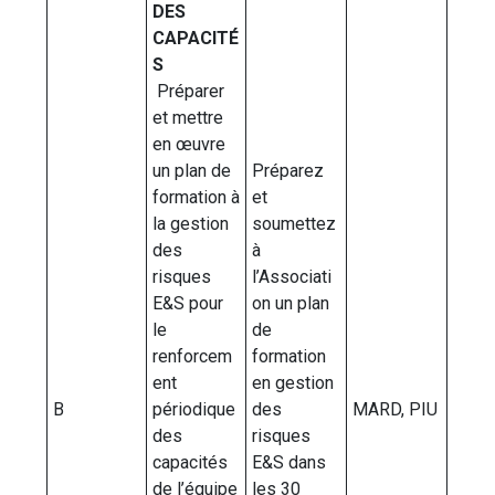
DES
CAPACITÉ
S
Préparer
et mettre
en œuvre
un plan de
Préparez
formation à
et
la gestion
soumettez
des
à
risques
l’Associati
E&S pour
on un plan
le
de
renforcem
formation
ent
en gestion
B
périodique
des
MARD, PIU
des
risques
capacités
E&S dans
de l’équipe
les 30