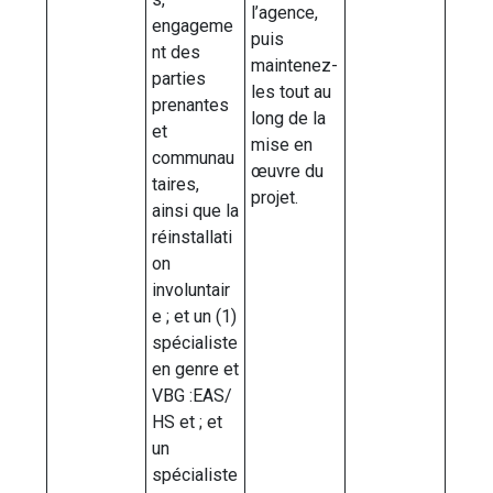
l’agence,
engageme
puis
nt des
maintenez-
parties
les tout au
prenantes
long de la
et
mise en
communau
œuvre du
taires,
projet.
ainsi que la
réinstallati
on
involuntair
e ; et un (1)
spécialiste
en genre et
VBG :EAS/
HS et ; et
un
spécialiste