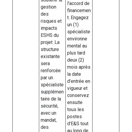
l’accord de
gestion
financemen
des
t. Engagez
risques et
un (1)
impacts
spécialiste
ESHS du
environne
projet. La
mental au
structure
plus tard
existante
deux (2)
sera
mois après
renforcée
la date
par un
d’entrée en
spécialiste
vigueur et
supplémen
conservez
taire de la
ensuite
sécurité,
tous les
avec un
postes
mandat,
d’E&S tout
des
au long de