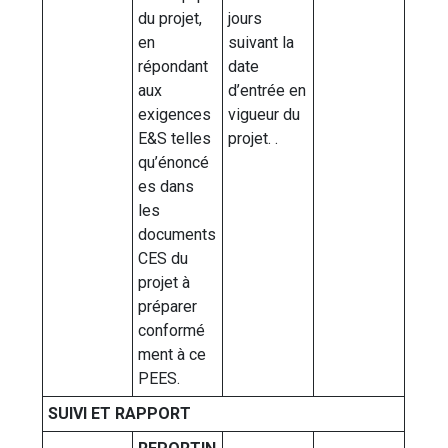
du projet,
jours
en
suivant la
répondant
date
aux
d’entrée en
exigences
vigueur du
E&S telles
projet. .
qu’énoncé
es dans
les
documents
CES du
projet à
préparer
conformé
ment à ce
PEES.
SUIVI ET RAPPORT